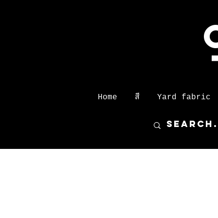
Home
สี
Yard fabric