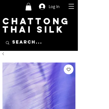
Log In
CHATTONG
THAI SILK