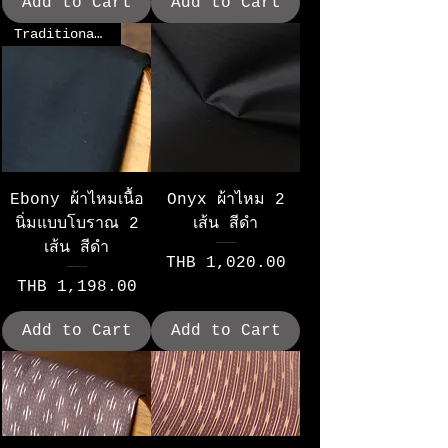
Add to Cart
Add to Cart
Traditional Hand Woven
Ebony ผ้าไหมเนื้อ
Onyx ผ้าไหม 2
นิ่มแบบโบราณ 2
เส้น สีดำ
เส้น สีดำ
Price
THB 1,020.00
Price
THB 1,198.00
Add to Cart
Add to Cart