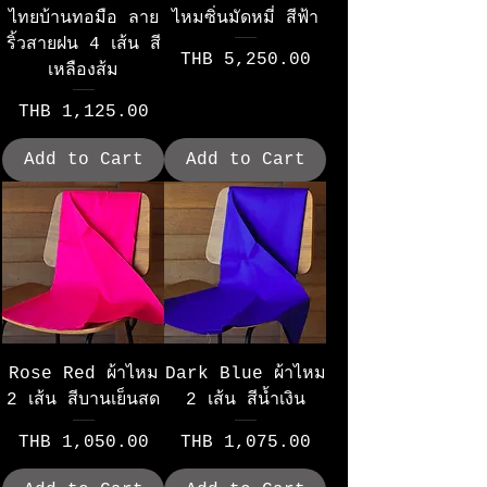
ไทยบ้านทอมือ ลาย
ไหมซิ่นมัดหมี่ สีฟ้า
ริ้วสายฝน 4 เส้น สี
Price
THB 5,250.00
เหลืองส้ม
Price
THB 1,125.00
Add to Cart
Add to Cart
Rose Red ผ้าไหม
Dark Blue ผ้าไหม
2 เส้น สีบานเย็นสด
2 เส้น สีน้ำเงิน
Price
Price
THB 1,050.00
THB 1,075.00