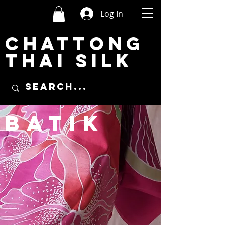
Log In
CHATTONG
THAI SILK
BATIK