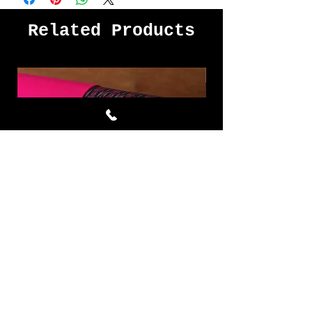
Related Products
Mighty Violet ผ้าไหมมัดหมี่ชุด
Dry Rose ผ้าไหมมัด
4 หลา สีนำ้เงิน บานเย็น