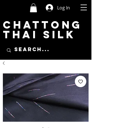
Log In
CHATTONG
THAI SILK