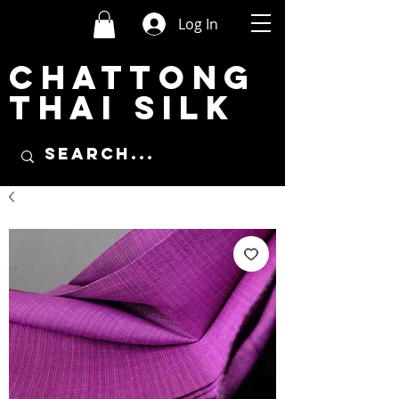
Log In
CHATTONG
THAI SILK