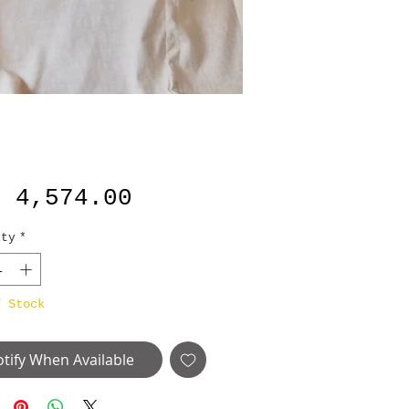
Price
B 4,574.00
ity
*
f Stock
tify When Available