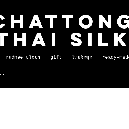
CHATTON
THAI SIL
Mudmee Cloth
gift
ไหมจัดชุด
ready-mad