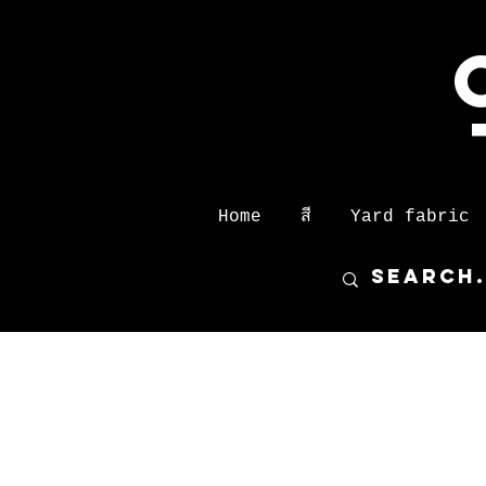
Home
สี
Yard fabric