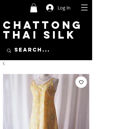
Log In
CHATTONG
THAI SILK