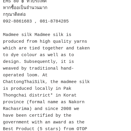
EMS 80 ฿ ทั่วประเทศ
หากซื้ออเป็นจำนวนมาก
กรุณาติดต่อ
092-8861683 , 081-8784285
Madmee silk Madmee silk is
produced from high quality yarns
which are tied together and taken
to dye colour as well as to
design. Subsequently, it is
weaved by traditional hand-
operated loom. At
ChattongThaiSilk, the madmee silk
is produced locally in Pak
Thongchai district* in Korat
province (formal name as Nakorn
Rachasrima) and since 2008 we
have been certified by the
government with an award as the
Best Product (5 stars) from OTOP