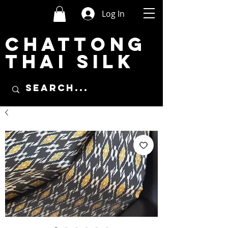
Log In
CHATTONG
THAI SILK