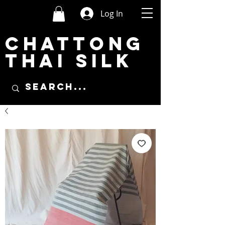
Log In
CHATTONG
THAI SILK