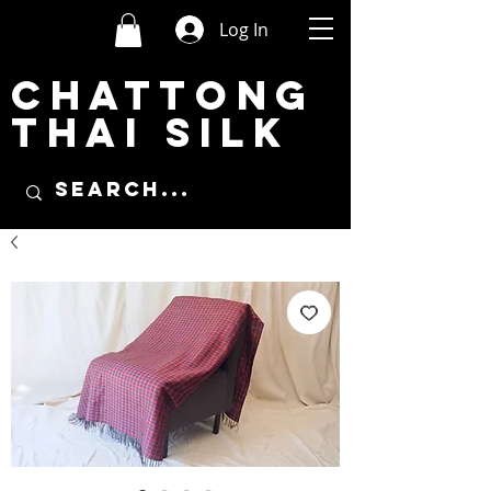
Log In
CHATTONG
THAI SILK