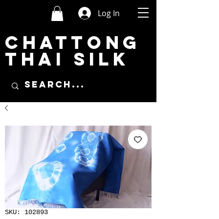
Log In
CHATTONG
THAI SILK
SKU: 102893