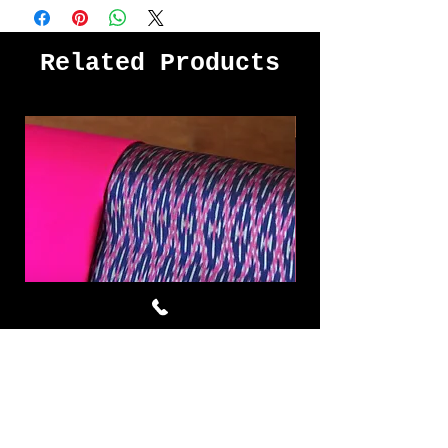
Related Products
Mighty Violet ผ้าไหมมัดหมี่ชุด
Dry Rose ผ้าไหมมัด
4 หลา สีนำ้เงิน บานเย็น