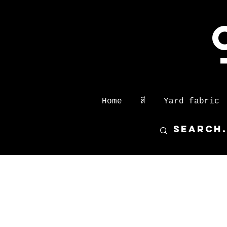
Home
สี
Yard fabric