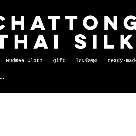
CHATTON
THAI SIL
Mudmee Cloth
gift
ไหมจัดชุด
ready-mad