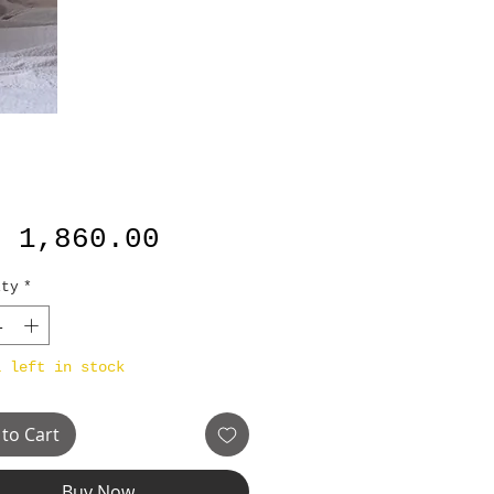
Price
B 1,860.00
ity
*
1 left in stock
to Cart
Buy Now