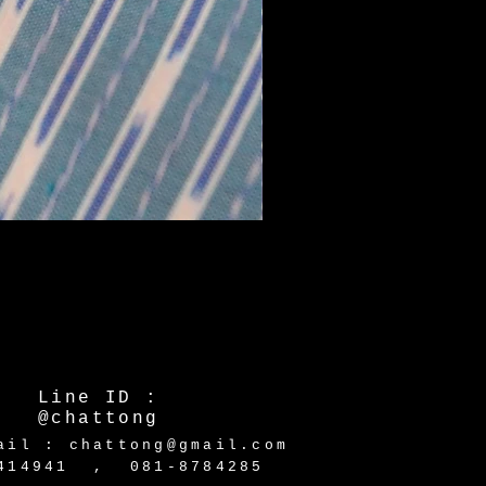
Line ID :
@chattong
ail : chattong@gmail.com
-2414941 ,
081-8784285