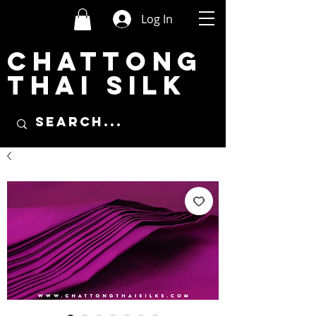
Log In
CHATTONG
THAI SILK