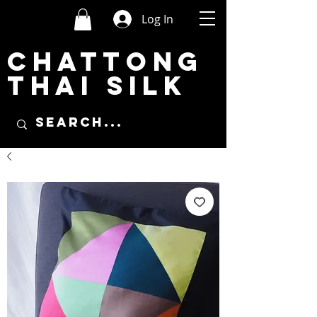
Log In
CHATTONG
THAI SILK