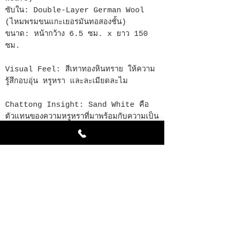
ซับใน: Double-Layer German Wool
(ไหมพรมขนแกะเยอรมันทอสองชั้น)
ขนาด: หน้ากว้าง 6.5 ซม. x ยาว 150
ซม.
Visual Feel: สีเทาทองหินทราย ให้ความ
รู้สึกอบอุ่น หรูหรา และละเมียดละไม
Chattong Insight: Sand White คือ
ตัวแทนของความหรูหราที่มาพร้อมกับความเป็น
ธรรมชาติครับ ด้วยโทนสีเทาทองที่เข้ากับผิวได้
ง่ายเมื่อรวมเข้ากับขนาดหน้ากว้าง 6.5 ซม.
และซับในขนแกะเยอรมันทอสองชั้น จะช่วยให้
เนคไทดูมีวอลลุ่มที่สวยงามและอยู่ทรงตลอดวัน
เสริมบุคลิกให้คุณดูเป็นสุภาพบุรุษที่มีความ
ละเอียดอ่อนและมีสไตล์ที่โดดเด่นครับ
สินค้าคัดคุณภาพพิเศษ จำนวนจำกัด
สนใจสั่งซื้อ: Line: @chattong