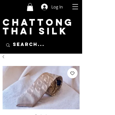
Log In
CHATTONG
THAI SILK