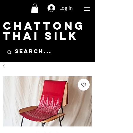
Log In
CHATTONG
THAI SILK