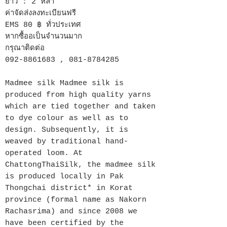
ยาว : 2 หลา
ค่าจัดส่งลงทะเบียนฟรี
EMS 80 ฿ ทั่วประเทศ
หากซื้ออเป็นจำนวนมาก
กรุณาติดต่อ
092-8861683 , 081-8784285
Madmee silk Madmee silk is
produced from high quality yarns
which are tied together and taken
to dye colour as well as to
design. Subsequently, it is
weaved by traditional hand-
operated loom. At
ChattongThaiSilk, the madmee silk
is produced locally in Pak
Thongchai district* in Korat
province (formal name as Nakorn
Rachasrima) and since 2008 we
have been certified by the