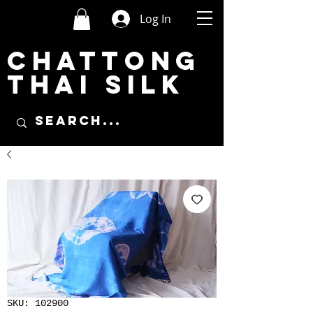
Log In
CHATTONG
THAI SILK
SKU: 102900