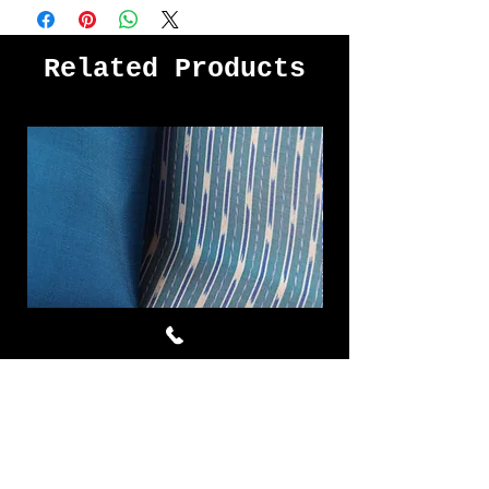
Related Products
Cornflower ผ้าไหมมัดหมี่ชุด 4
Royal Blue ผ้าไห
หลา สีฟ้า