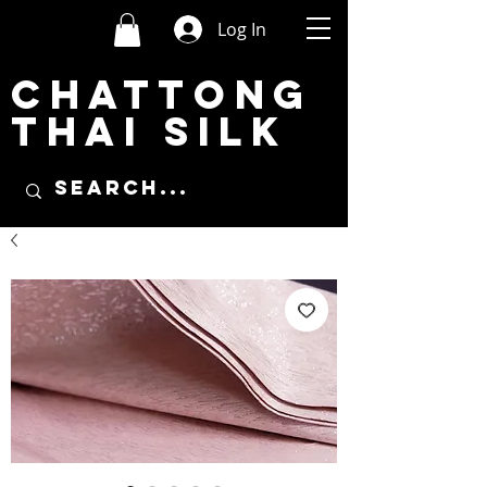
Log In
CHATTONG
THAI SILK