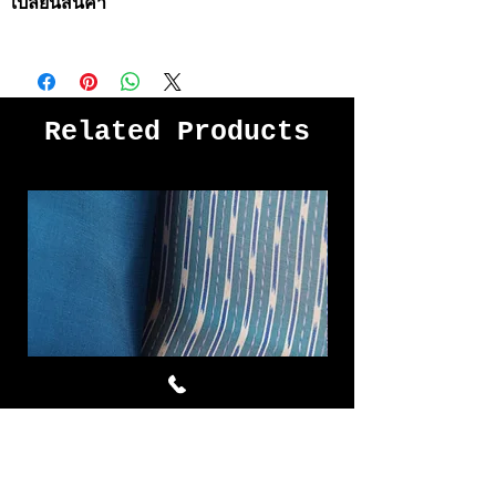
เปลี่ยนสินค้า
· ท่านสามารถยกเลิกธุรกรรมการสั่งซื้อได้ในกรณี
ที่สินค้ายังไม่ถูกส่งออกไปเท่านั้น
· ในการยกเลิกคำสั่งซื้อในกรณีที่เป็นสินค้าที่สั่ง
Related Products
ผลิตเป็นพิเศษ เราจำเป็นต้องยึดเงินมัดจำทั้งหมด
· บริษัทฯจะคืนค่าสินค้าหลังจากหักค่าดำเนินการ
แล้วโดยโอนเงินเข้าบัญชีที่มีชื่อผู้สั่งสินค้าเป็นชื่อ
เจ้าของบัญชีเท่านั้น
การแจ้งยกเลิกคำสั่งซื้อ
หากท่านต้องการยกเลิกคำสั่งซื้อโปรดติดต่อเจ้า
หน้าที่ทาง inbox ,โทรศัพท์หมายเลข 081-
8784285 หรืออีเมล์ chattong@gmail.com
นโยบายการคืนสินค้า/ เปลี่ยนสินค้า
เพื่อเป็นการสร้างความพึงพอใจสูงสุดให้กับท่าน
เมื่อท่านได้รับสินค้าแล้วกรุณาตรวจสอบความ