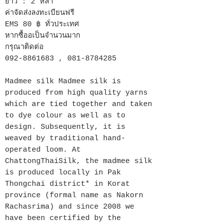
ยาว : 2 หลา
ค่าจัดส่งลงทะเบียนฟรี
EMS 80 ฿ ทั่วประเทศ
หากซื้ออเป็นจำนวนมาก
กรุณาติดต่อ
092-8861683 , 081-8784285
Madmee silk Madmee silk is
produced from high quality yarns
which are tied together and taken
to dye colour as well as to
design. Subsequently, it is
weaved by traditional hand-
operated loom. At
ChattongThaiSilk, the madmee silk
is produced locally in Pak
Thongchai district* in Korat
province (formal name as Nakorn
Rachasrima) and since 2008 we
have been certified by the