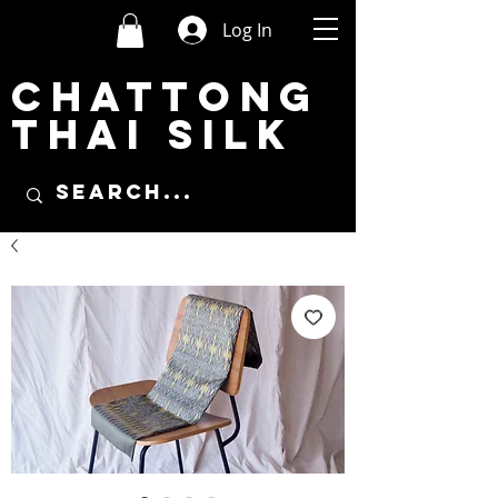
Log In
CHATTONG
THAI SILK