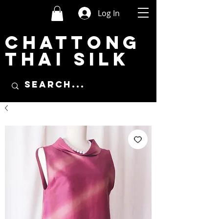
Log In
CHATTONG
THAI SILK