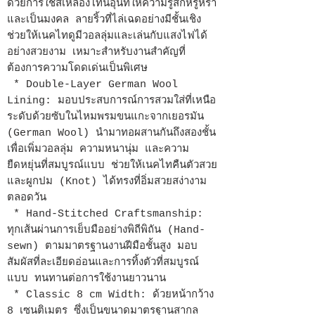
ด้วยการใช้สีเหลืองโทนอุ่นที่ให้ความรู้สึกหรูหรา
และเป็นมงคล ลายริ้วที่ไล่เฉดอย่างมีชั้นเชิง
ช่วยให้เนคไทดูมีวอลลุ่มและเล่นกับแสงไฟได้
อย่างสวยงาม เหมาะสำหรับงานสำคัญที่
ต้องการความโดดเด่นเป็นพิเศษ
* Double-Layer German Wool
Lining: มอบประสบการณ์การสวมใส่ที่เหนือ
ระดับด้วยซับในไหมพรมขนแกะจากเยอรมัน
(German Wool) นำมาทอผสานกันถึงสองชั้น
เพื่อเพิ่มวอลลุ่ม ความหนานุ่ม และความ
ยืดหยุ่นที่สมบูรณ์แบบ ช่วยให้เนคไทคืนตัวสวย
และผูกปม (Knot) ได้ทรงที่อิ่มสวยสง่างาม
ตลอดวัน
* Hand-Stitched Craftsmanship:
ทุกเส้นผ่านการเย็บมืออย่างพิถีพิถัน (Hand-
sewn) ตามมาตรฐานงานฝีมือชั้นสูง มอบ
สัมผัสที่ละเอียดอ่อนและการทิ้งตัวที่สมบูรณ์
แบบ ทนทานต่อการใช้งานยาวนาน
* Classic 8 cm Width: ด้วยหน้ากว้าง
8 เซนติเมตร ซึ่งเป็นขนาดมาตรฐานสากล