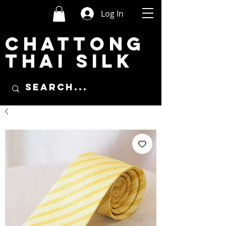
Log In
CHATTONG
THAI SILK