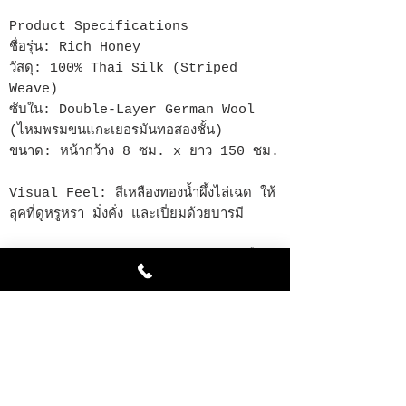
Product Specifications
ชื่อรุ่น: Rich Honey
วัสดุ: 100% Thai Silk (Striped
Weave)
ซับใน: Double-Layer German Wool
(ไหมพรมขนแกะเยอรมันทอสองชั้น)
ขนาด: หน้ากว้าง 8 ซม. x ยาว 150 ซม.
Visual Feel: สีเหลืองทองน้ำผึ้งไล่เฉด ให้
ลุคที่ดูหรูหรา มั่งคั่ง และเปี่ยมด้วยบารมี
Chattong Insight: Rich Honey คือ
เนคไทที่ช่วยเสริมออร่าให้กับผู้สวมใส่ครับ ด้วย
โทนสีเหลืองทองที่คัดสรรมาอย่างพิเศษเมื่อรวม
เข้ากับซับในขนแกะเยอรมันทอสองชั้น จะช่วย
ให้เนคไทดูหนานุ่มอิ่มสวย เสริมบุคลิกให้คุณดู
เป็นสุภาพบุรุษที่ประสบความสำเร็จและมีสง่า
ราศีในทุกลำแสงครับ