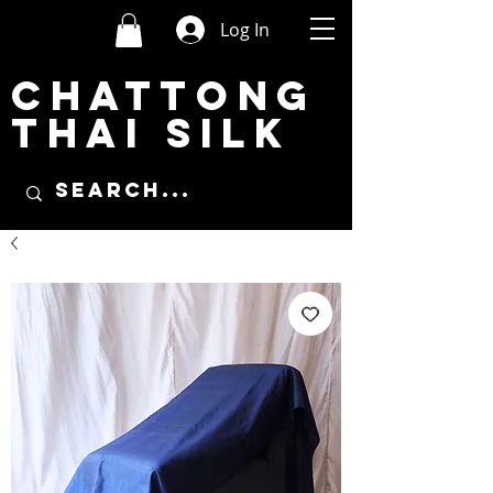
Log In
CHATTONG
THAI SILK