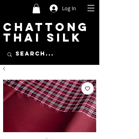
Log In
CHATTONG
THAI SILK