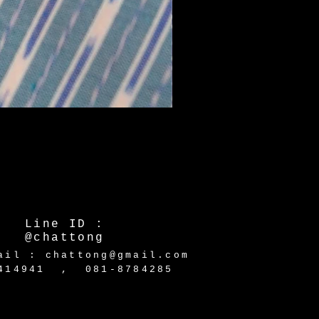
Line ID :
@chattong
ail : chattong@gmail.com
-2414941 ,
081-8784285