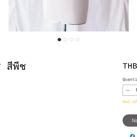
ส สีพีช
TH
Quant
Out o
No