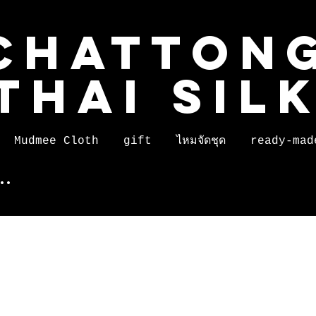
CHATTON
THAI SIL
Mudmee Cloth
gift
ไหมจัดชุด
ready-mad