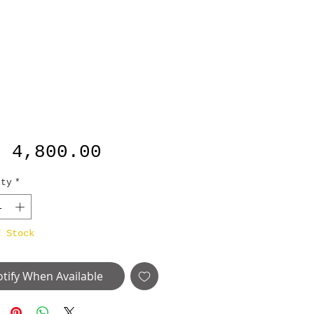
Price
B 4,800.00
ity
*
f Stock
tify When Available