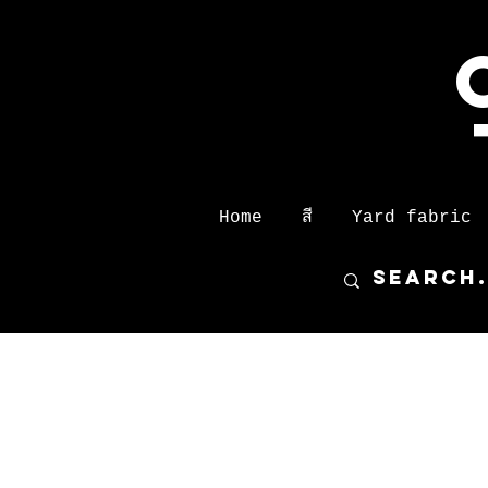
Home
สี
Yard fabric