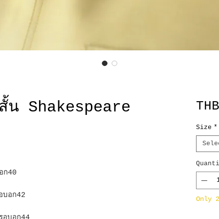
สั้น Shakespeare
TH
Size
*
Sele
Quant
อก40
อบอก42
Only 
รอบอก44