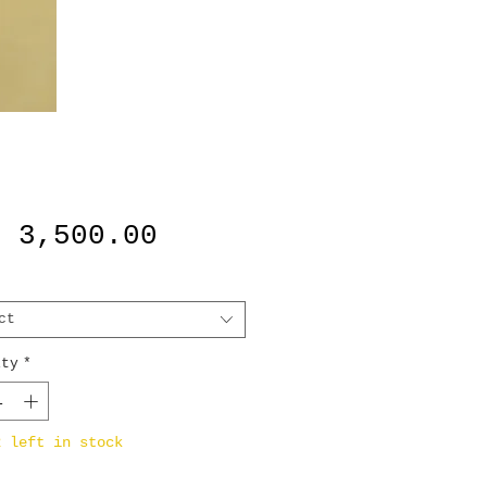
Price
B 3,500.00
ct
ity
*
2 left in stock