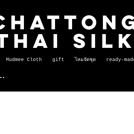
CHATTON
THAI SIL
Mudmee Cloth
gift
ไหมจัดชุด
ready-mad