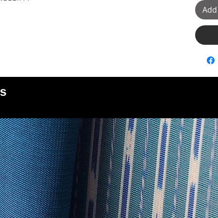
Add 
s