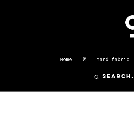
Home
สี
Yard fabric