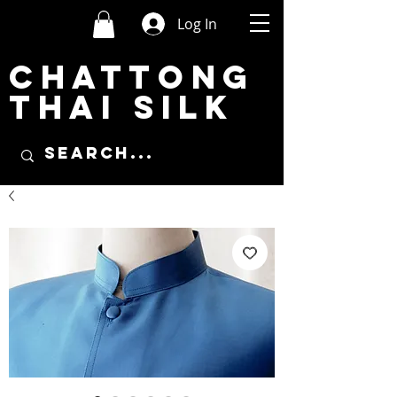
Log In
CHATTONG
THAI SILK