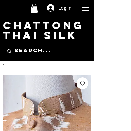
Log In
CHATTONG
THAI SILK