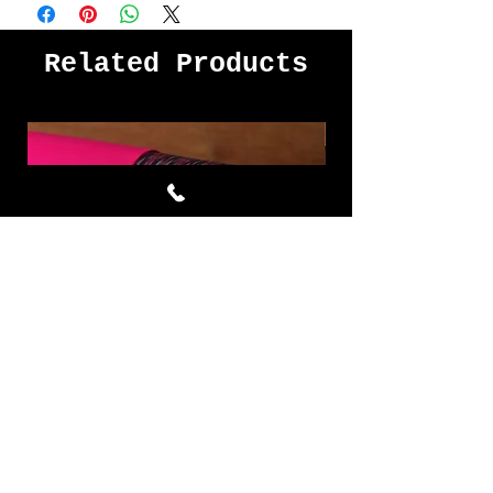
Related Products
Mighty Violet ผ้าไหมมัดหมี่ชุด
Dry Rose ผ้าไหมมัด
4 หลา สีนำ้เงิน บานเย็น