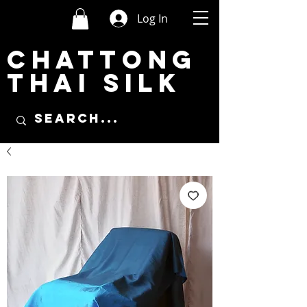
Log In
CHATTONG
THAI SILK