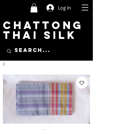
Log In
CHATTONG
THAI SILK