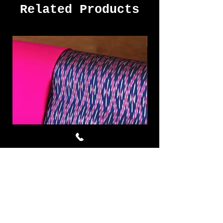
Related Products
Mighty Violet ผ้าไหมมัดหมี่ชุด
Dry Rose ผ้าไหมมัด
4 หลา สีนำ้เงิน บานเย็น
Price
THB 7,220.00