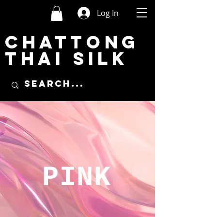
Log In
CHATTONG
THAI SILK
PINK